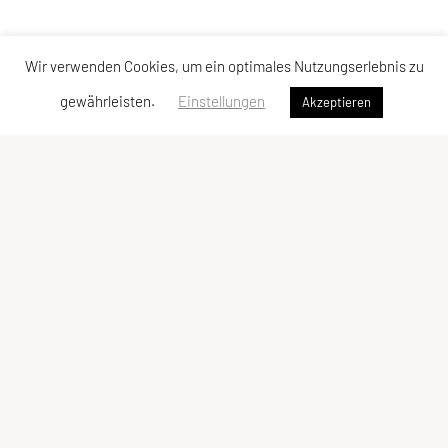
Wir verwenden Cookies, um ein optimales Nutzungserlebnis zu
gewährleisten.
Einstellungen
Akzeptieren
UNION Bahnengolfclub Baden
ZVR-Zahl: 000109199
Vereinsobman: Bernhard Bücker
Freiheitsstraße 24, 2514 Traiskirchen
Telefon: +43 (0) 676 602 38 25
ubgc-baden@gmx.at