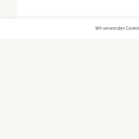
Wir verwenden Cookie
UNION Bahnengolfclub Baden
Kontak
ZVR-Zahl: 000109199
Kontak
Vereinsobman: Bernhard Bücker
Vorsta
Freiheitsstraße 24, 2514 Traiskirchen
Telefon: +43 (0) 676 602 38 25
ubgc-baden@gmx.at