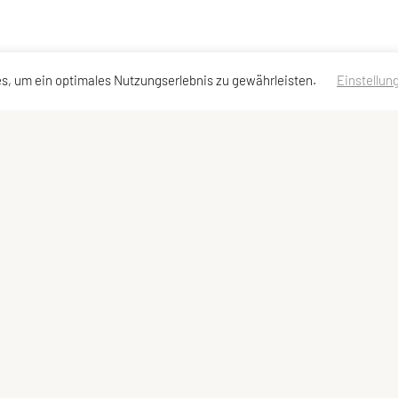
s, um ein optimales Nutzungserlebnis zu gewährleisten.
Einstellun
tadressen
Schnellzugriff
Meta
t
Angebot
Impressum
nd
Sitemap
Datenschutzerklärung des Vere