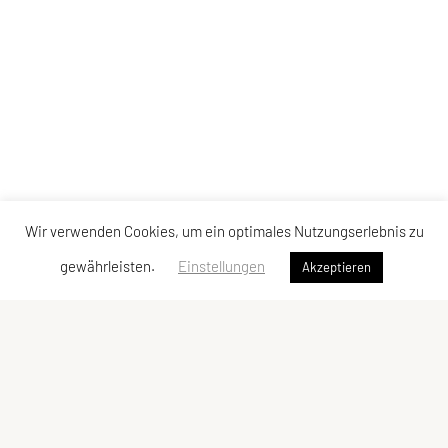
Wir verwenden Cookies, um ein optimales Nutzungserlebnis zu
gewährleisten.
Einstellungen
Akzeptieren
UNION Bahnengolfclub Baden
ZVR-Zahl: 000109199
Vereinsobman: Bernhard Bücker